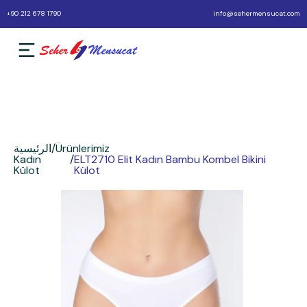
+90 212 678 1790
info@sehermensucat.com
Ürünlerimiz
/
الرئيسية
Kadın
/
ELT2710 Elit Kadın Bambu Kombel Bikini
Külot
Külot