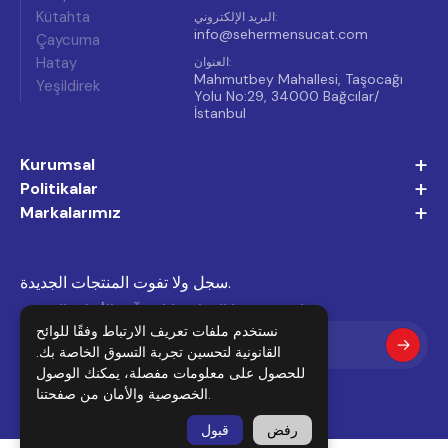
Kütahta
:
البريد الإلكتروني
info@sehermensucat.com
Çaycuma
Hatay
:
العنوان
Mahmutbey Mahallesi, Taşocağı
Yeşildirek
Yolu No:29, 34000 Bağcılar/
İstanbul
+
Kurumsal
+
Politikalar
+
Markalarımız
سجل ولا تفوت المنتجات الجديدة.
سجل في نشرتنا الإخبارية لتلقي آخر الأخبار والعروض.
نستخدم ملفات تعريف الارتباط وفقًا للوائح
القانونية لتحسين تجربة التسوق الخاصة بك.
للحصول على معلومات مفصلة، يمكنك الوصول
من صفحتنا.
الخصوصية والأمان
رفض
قبول