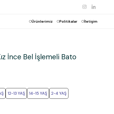
Ürünlerimiz
Politikalar
İletişim
z İnce Bel İşlemeli Bato
AŞ
12-13 YAŞ
14-15 YAŞ
2-4 YAŞ