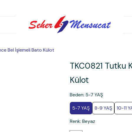
ce Bel İşlemeli Bato Külot
TKC0821 Tutku Kı
Külot
Beden
:
5-7 YAŞ
5-7 YAŞ
8-9 YAŞ
10-11 Y
Renk
:
Beyaz