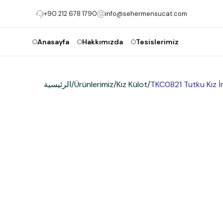
+90 212 678 1790
info@sehermensucat.com
Anasayfa
Hakkımızda
Tesislerimiz
TKC0821 Tutku Kız İn
/
Kız Külot
/
Ürünlerimiz
/
الرئيسية