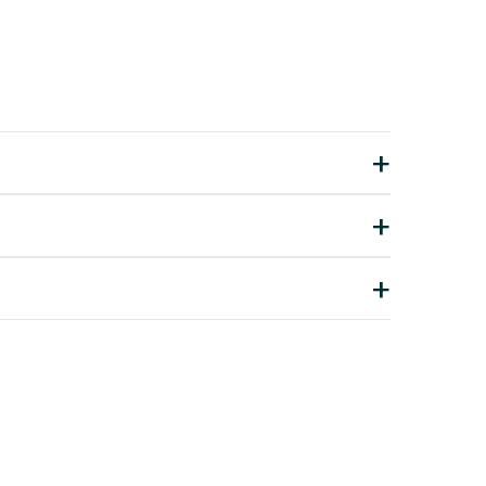
+
+
+