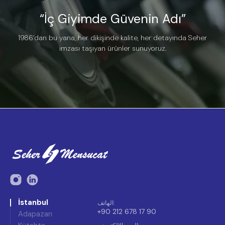
“İç Giyimde Güvenin Adı”
1986’dan bu yana, her dikişinde kalite, her detayında Seher
imzası taşıyan ürünler sunuyoruz.
İstanbul
:
الهاتف
+90 212 678 17 90
Adapazarı