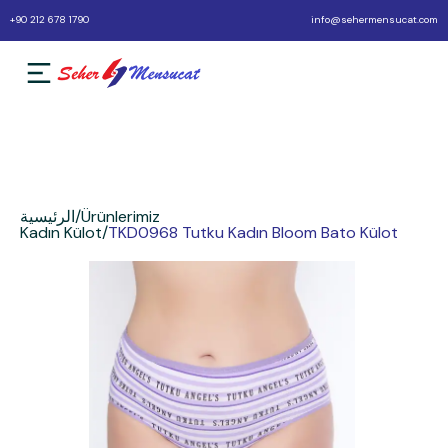
+90 212 678 1790
info@sehermensucat.com
Ürünlerimiz
/
الرئيسية
Kadın Külot
/
TKD0968 Tutku Kadın Bloom Bato Külot