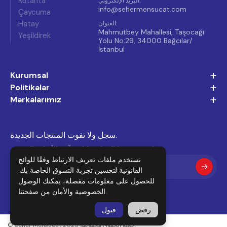
Kütahta
:
البريد الإلكتروني
info@sehermensucat.com
Çaycuma
Hatay
:
العنوان
Mahmutbey Mahallesi, Taşocağı
Yeşildirek
Yolu No:29, 34000 Bağcılar/
İstanbul
+
Kurumsal
+
Politikalar
+
Markalarımız
سجل ولا تفوت المنتجات الجديدة.
سجل في نشرتنا الإخبارية لتلقي آخر الأخبار والعروض.
نستخدم ملفات تعريف الارتباط وفقًا للوائح
القانونية لتحسين تجربة التسوق الخاصة بك.
للحصول على معلومات مفصلة، يمكنك الوصول
من صفحتنا.
الخصوصية والأمان
رفض
قبول
© Seher Mensucat 2025 جميع الحقوق محفوظة.