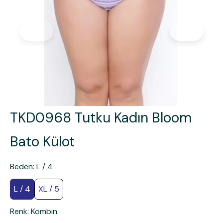
TKD0968 Tutku Kadın Bloom
Bato Külot
Beden
:
L / 4
L / 4
XL / 5
Renk
:
Kombin