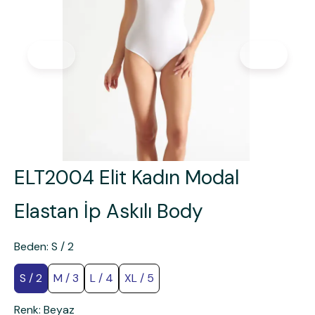
ELT2004 Elit Kadın Modal
Elastan İp Askılı Body
Beden
:
S / 2
S / 2
M / 3
L / 4
XL / 5
Renk
:
Beyaz