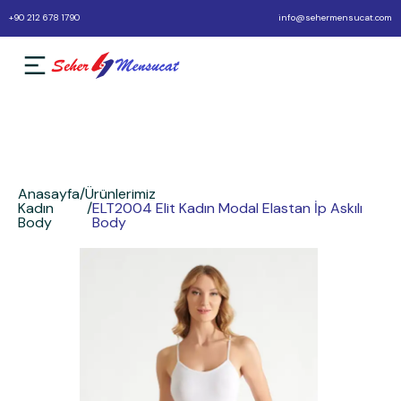
+90 212 678 1790
info@sehermensucat.com
Anasayfa
/
Ürünlerimiz
Kadın
/
ELT2004 Elit Kadın Modal Elastan İp Askılı
Body
Body