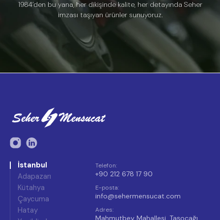
1984’den bu yana, her dikişinde kalite, her detayında Seher
imzası taşıyan ürünler sunuyoruz.
İstanbul
Telefon
:
+90 212 678 17 90
Adapazarı
Kütahya
E-posta
:
info@sehermensucat.com
Çaycuma
Hatay
Adres
:
Mahmutbey Mahallesi, Taşocağı