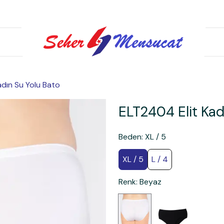
adın Su Yolu Bato
ELT2404 Elit Kad
Beden
:
XL / 5
XL / 5
L / 4
Renk
:
Beyaz