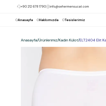
+90 212 678 1790
info@sehermensucat.com
Anasayfa
Hakkımızda
Tesislerimiz
Anasayfa
/
Ürünlerimiz
/
Kadın Külot
/
ELT2404 Elit K