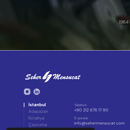
1984’
İstanbul
Telefon
:
+90 212 678 17 90
Adapazarı
Kütahya
E-posta
:
info@sehermensucat.com
Çaycuma