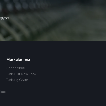
aşıyan
Markalarımız
Seher Yıldızı
Tutku Elit New Look
Tutku İç Giyim
ikası