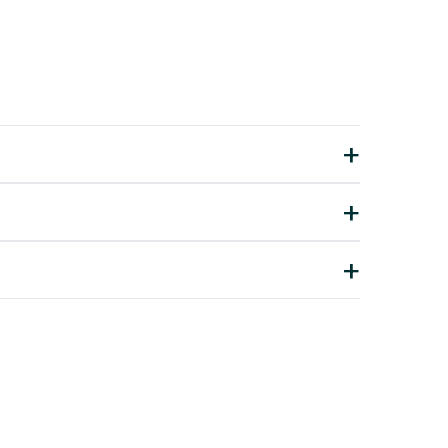
+
+
+