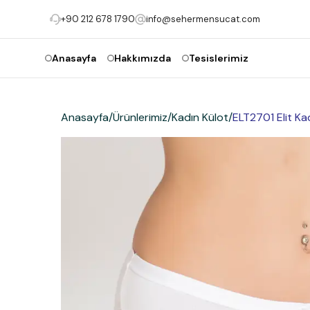
+90 212 678 1790
info@sehermensucat.com
Anasayfa
Hakkımızda
Tesislerimiz
Anasayfa
/
Ürünlerimiz
/
Kadın Külot
/
ELT2701 Elit Kad