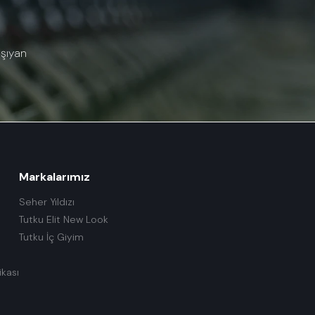
aşıyan
Markalarımız
Seher Yıldızı
Tutku Elit New Look
Tutku İç Giyim
ikası