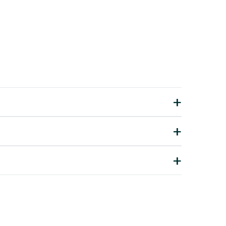
+
+
+