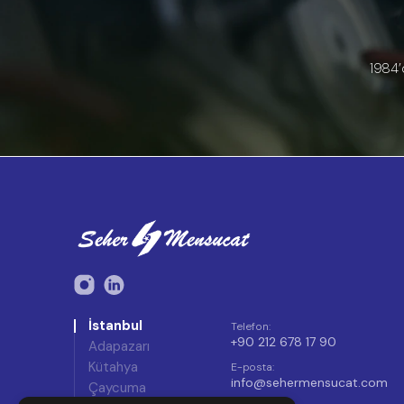
1984’
İstanbul
Telefon
:
+90 212 678 17 90
Adapazarı
Kütahya
E-posta
:
info@sehermensucat.com
Çaycuma