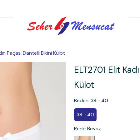
ın Paçası Dantelli Bikini Külot
ELT2701 Elit Kadı
Külot
Beden
:
38 - 40
38 - 40
Renk
:
Beyaz