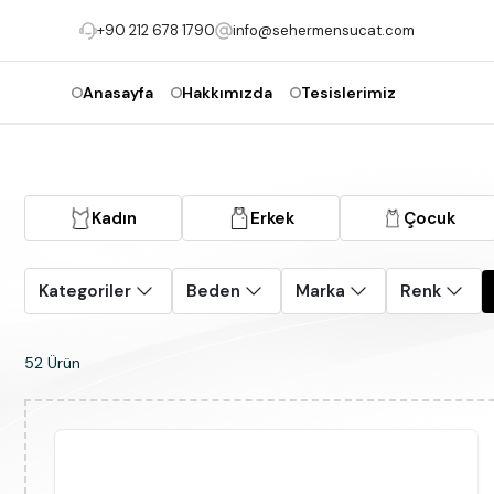
+90 212 678 1790
info@sehermensucat.com
Anasayfa
Hakkımızda
Tesislerimiz
Kadın
Erkek
Çocuk
Kategoriler
Beden
Marka
Renk
52 Ürün