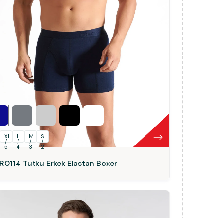
L
XL
L
M
S
/
/
/
/
5
4
3
2
R0114 Tutku Erkek Elastan Boxer