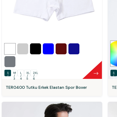
S
M
L
XL
2XL
S
/
/
/
/
/
/
2
3
4
5
6
2
TER0400 Tutku Erkek Elastan Spor Boxer
TE