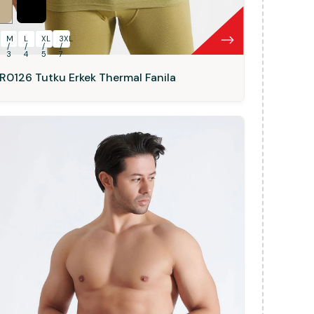
M
L
XL
3XL
/
/
/
/
3
4
5
7
R0126 Tutku Erkek Thermal Fanila