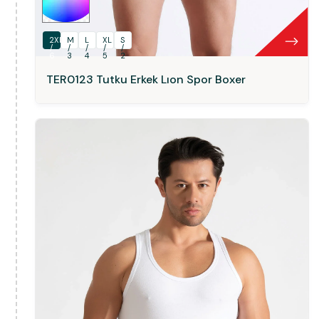
2XL
M
L
XL
S
/
/
/
/
/
6
3
4
5
2
TER0123 Tutku Erkek Lıon Spor Boxer