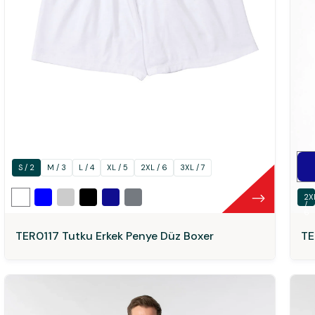
S / 2
M / 3
L / 4
XL / 5
2XL / 6
3XL / 7
2X
/
6
TER0117 Tutku Erkek Penye Düz Boxer
TE