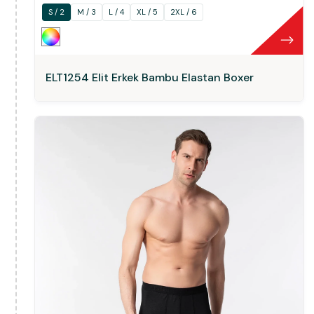
S / 2
M / 3
L / 4
XL / 5
2XL / 6
ELT1254 Elit Erkek Bambu Elastan Boxer