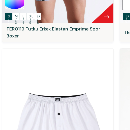
S
M
L
XL
2XL
3X
/
/
/
/
/
/
2
3
4
5
6
7
TER0119 Tutku Erkek Elastan Emprime Spor
TE
Boxer