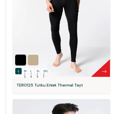
S
M
L
XL
3XL
/
/
/
/
/
2
3
4
5
7
TER0125 Tutku Erkek Thermal Tayt