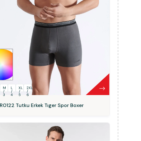
M
L
XL
2XL
/
/
/
/
3
4
5
6
R0122 Tutku Erkek Tıger Spor Boxer