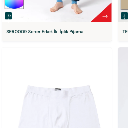
3XL
S
/
/
7
2
SER0009 Seher Erkek İki İplik Pijama
TE