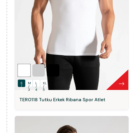
S
M
L
XL
/
/
/
/
2
3
4
5
TER0118 Tutku Erkek Ribana Spor Atlet