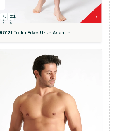
L
XL
2XL
/
/
5
6
R0121 Tutku Erkek Uzun Arjantin