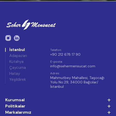
İstanbul
Telefon
:
+90 212 678 17 90
Adapazarı
Kütahya
E-posta
:
info@sehermensucat.com
Çaycuma
Hatay
Adres
:
Mahmutbey Mahallesi, Taşocağı
Yeşildirek
Yolu No:29, 34000 Bağcılar/
İstanbul
+
Kurumsal
+
Politikalar
+
Markalarımız