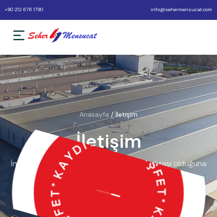
+90 212 678 1790
info@sehermensucat.com
Anasayfa
/
İletişim
İletişim
İnsana yatırımın, kurumsal başarının temel taşı olduğuna
inanıyor; ekip ruhunu, karşılıklı saygıyı ve gelişimi
destekleyen bir iş kültürü inşa ediyoruz.