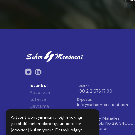
İstanbul
Telefon
:
+90 212 678 17 90
Adapazarı
Kütahya
E-posta
:
info@sehermensucat.com
Çaycuma
Hatay
Adres
:
Alışveriş deneyiminizi iyileştirmek için
Mahmutbey Mahallesi,
Yeşildirek
Taşocağı Yolu No:29, 34000
yasal düzenlemelere uygun çerezler
Bağcılar/İstanbul
(cookies) kullanıyoruz. Detaylı bilgiye