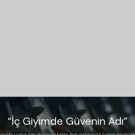
“İç Giyimde Güvenin Adı”
den bu yana, her dikişinde kalite, her detayında Seher imzası t