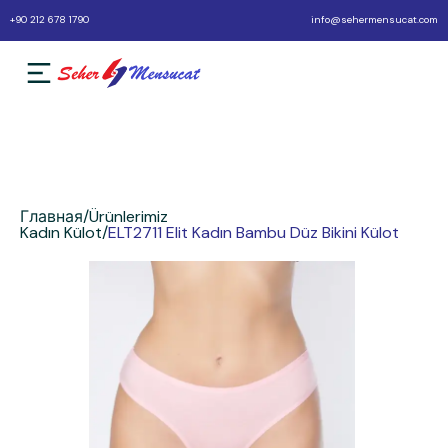
+90 212 678 1790
info@sehermensucat.com
Главная
/
Ürünlerimiz
Kadın Külot
/
ELT2711 Elit Kadın Bambu Düz Bikini Külot