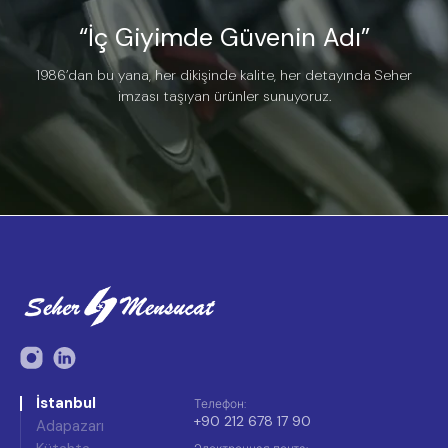
“İç Giyimde Güvenin Adı”
1986’dan bu yana, her dikişinde kalite, her detayında Seher
imzası taşıyan ürünler sunuyoruz.
İstanbul
Телефон
:
+90 212 678 17 90
Adapazarı