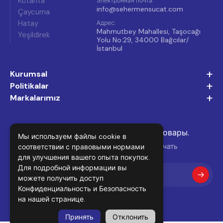
Kütahta
Электронная почта
:
info@sehermensucat.com
Çaycuma
Hatay
Адрес
:
Mahmutbey Mahallesi, Taşocağı
Yeşildirek
Yolu No:29, 34000 Bağcılar/
İstanbul
+
Kurumsal
+
Politikalar
+
Markalarımız
Подпишитесь и не пропустите новые товары.
Мы используем файлы cookie в
Подпишитесь на нашу рассылку, чтобы получать
соответствии с правовыми нормами
для улучшения вашего опыта покупок.
последние новости и предложения.
Для подробной информации вы
можете получить доступ
Конфиденциальность и Безопасность
на нашей странице.
Принять
Отклонить