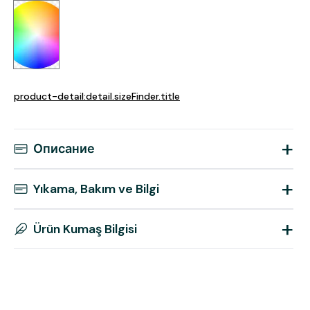
product-detail:detail.sizeFinder.title
+
Описание
+
Yıkama, Bakım ve Bilgi
+
Ürün Kumaş Bilgisi