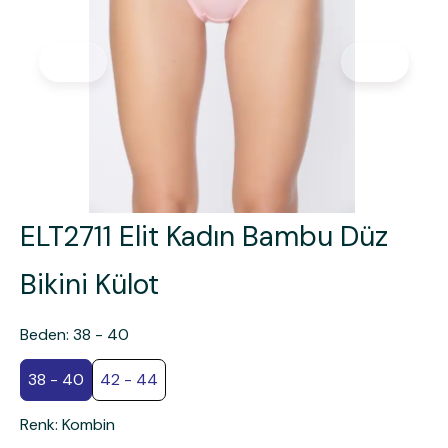
ELT2711 Elit Kadın Bambu Düz
Bikini Külot
Beden
:
38 - 40
38 - 40
42 - 44
Renk
:
Kombin