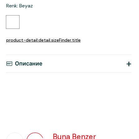
Renk
:
Beyaz
product-detail:detail.sizeFinder.title
+
Описание
Buna Benzer