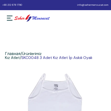
+90 212 678 1790
info@sehermensucat.com
Главная
/
Ürünlerimiz
Kız Atlet
/
SKC0048 3 Adet Kız Atlet İp Askılı Oyalı