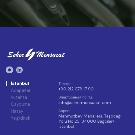
İstanbul
Телефон
:
+90 212 678 17 90
Adapazarı
Kütahta
Электронная почта
:
info@sehermensucat.com
Çaycuma
Hatay
Адрес
:
Mahmutbey Mahallesi, Taşocağı
Yeşildirek
Yolu No:29, 34000 Bağcılar/
İstanbul