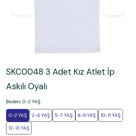
SKC0048 3 Adet Kız Atlet İp
Askılı Oyalı
Beden
:
0-2 YAŞ
0-2 YAŞ
2-4 YAŞ
5-7 YAŞ
8-9 YAŞ
10-11 YAŞ
12-13 YAŞ