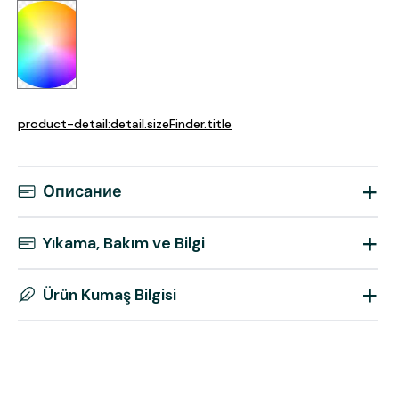
product-detail:detail.sizeFinder.title
+
Описание
+
Yıkama, Bakım ve Bilgi
+
Ürün Kumaş Bilgisi