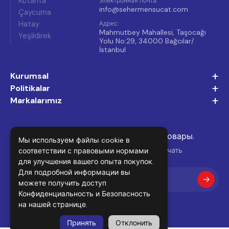
Kütahta
Электронная почта
:
info@sehermensucat.com
Çaycuma
Hatay
Адрес
:
Mahmutbey Mahallesi, Taşocağı
Yeşildirek
Yolu No:29, 34000 Bağcılar/
İstanbul
+
Kurumsal
+
Politikalar
+
Markalarımız
Подпишитесь и не пропустите новые товары.
Мы используем файлы cookie в
Подпишитесь на нашу рассылку, чтобы получать
соответствии с правовыми нормами
для улучшения вашего опыта покупок.
последние новости и предложения.
Для подробной информации вы
можете получить доступ
Конфиденциальность и Безопасность
на нашей странице.
Принять
Отклонить