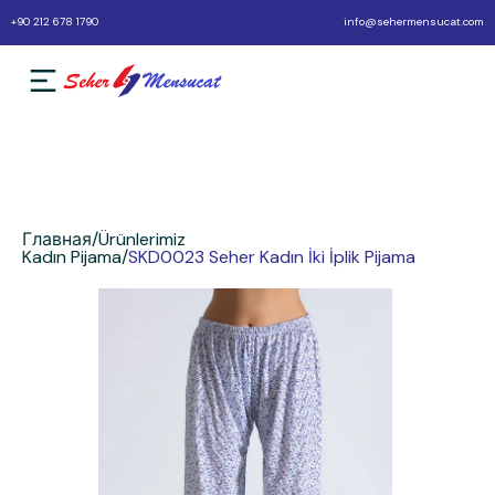
+90 212 678 1790
info@sehermensucat.com
Главная
/
Ürünlerimiz
Kadın Pijama
/
SKD0023 Seher Kadın İki İplik Pijama