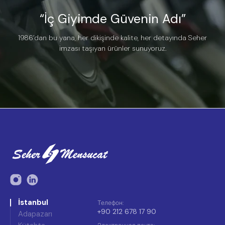
“İç Giyimde Güvenin Adı”
1986’dan bu yana, her dikişinde kalite, her detayında Seher
imzası taşıyan ürünler sunuyoruz.
İstanbul
Телефон
:
+90 212 678 17 90
Adapazarı