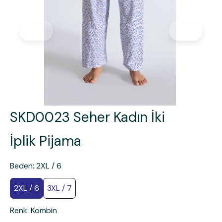
SKD0023 Seher Kadın İki
İplik Pijama
Beden
:
2XL / 6
2XL / 6
3XL / 7
Renk
:
Kombin