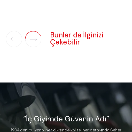
Bunlar da İlginizi
Çekebilir
“İç Giyimde Güvenin Adı”
1984’den bu yana, her dikişinde kalite, her detayında Seher