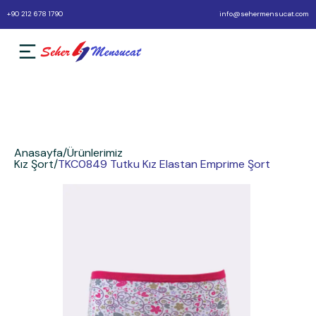
+90 212 678 1790
info@sehermensucat.com
Anasayfa
/
Ürünlerimiz
Kız Şort
/
TKC0849 Tutku Kız Elastan Emprime Şort