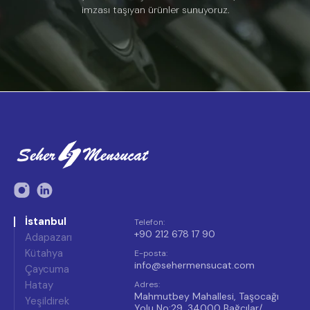
imzası taşıyan ürünler sunuyoruz.
İstanbul
Telefon
:
+90 212 678 17 90
Adapazarı
Kütahya
E-posta
:
info@sehermensucat.com
Çaycuma
Hatay
Adres
:
Mahmutbey Mahallesi, Taşocağı
Yeşildirek
Yolu No:29, 34000 Bağcılar/