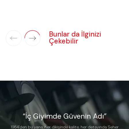
Bunlar da İlginizi
Çekebilir
“İç Giyimde Güvenin Adı”
1984’den bu yana, her dikişinde kalite, her detayında Seher