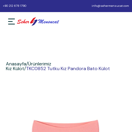
+90 212 678 1790
info@sehermensucat.com
Anasayfa
/
Ürünlerimiz
Kız Külot
/
TKC0852 Tutku Kız Pandora Bato Külot