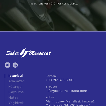
imzası taşıyan ürünler sunuyoruz.
İstanbul
Telefon
:
+90 212 678 17 90
Adapazarı
Kütahya
E-posta
:
info@sehermensucat.com
Çaycuma
Hatay
Adres
:
Mahmutbey Mahallesi, Taşocağı
Yeşildirek
Yolu No:29, 34000 Bağcılar/