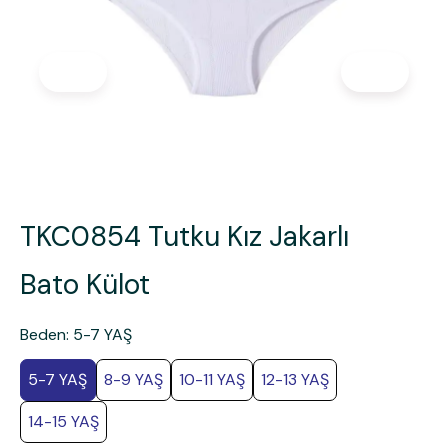
TKC0854 Tutku Kız Jakarlı
Bato Külot
Beden
:
5-7 YAŞ
5-7 YAŞ
8-9 YAŞ
10-11 YAŞ
12-13 YAŞ
14-15 YAŞ