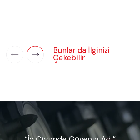
Bunlar da İlginizi
Çekebilir
“İç Giyimde Güvenin Adı”