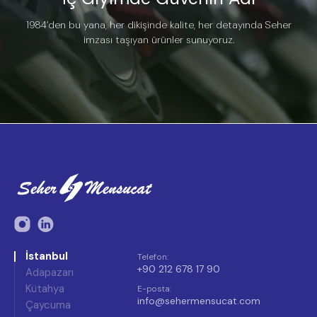
1984’den bu yana, her dikişinde kalite, her detayında Seher
imzası taşıyan ürünler sunuyoruz.
İstanbul
Telefon
:
+90 212 678 17 90
Adapazarı
Kütahya
E-posta
:
info@sehermensucat.com
Çaycuma