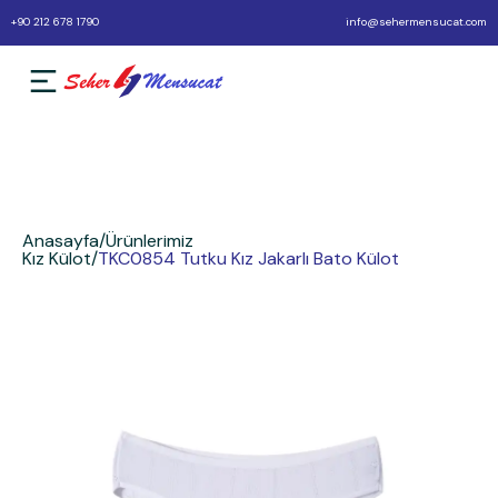
+90 212 678 1790
info@sehermensucat.com
Anasayfa
/
Ürünlerimiz
Kız Külot
/
TKC0854 Tutku Kız Jakarlı Bato Külot