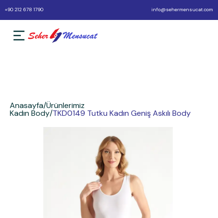
+90 212 678 1790
info@sehermensucat.com
Anasayfa
/
Ürünlerimiz
Kadın Body
/
TKD0149 Tutku Kadın Geniş Askılı Body