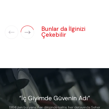
Bunlar da İlginizi
Çekebilir
“İç Giyimde Güvenin Adı”
1984’den bu yana, her dikişinde kalite, her detayında Seher