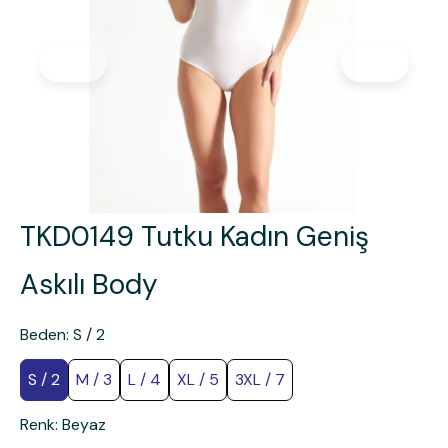
TKD0149 Tutku Kadın Geniş
Askılı Body
Beden
:
S / 2
S / 2
M / 3
L / 4
XL / 5
3XL / 7
Renk
:
Beyaz