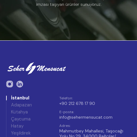
imzası taşıyan ürünler sunuyoruz.
İstanbul
Telefon
:
+90 212 678 17 90
Adapazarı
Kütahya
E-posta
:
info@sehermensucat.com
Çaycuma
Hatay
Adres
:
Mahmutbey Mahallesi, Taşocağı
Yeşildirek
Yolu No:29, 34000 Bağcılar/