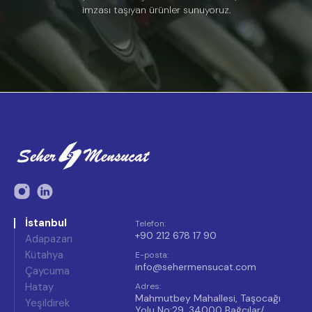
imzası taşıyan ürünler sunuyoruz.
İstanbul
Telefon
:
+90 212 678 17 90
Adapazarı
Kütahya
E-posta
:
info@sehermensucat.com
Çaycuma
Hatay
Adres
:
Mahmutbey Mahallesi, Taşocağı
Yeşildirek
Yolu No:29, 34000 Bağcılar/