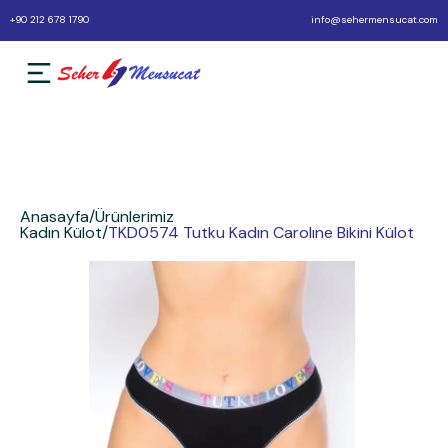
+90 212 678 1790
info@sehermensucat.com
Anasayfa
/
Ürünlerimiz
Kadın Külot
/
TKD0574 Tutku Kadın Carolıne Bikini Külot