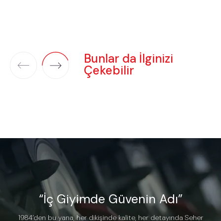
Bunlar da İlginizi
Çekebilir
“İç Giyimde Güvenin Adı”
1984’den bu yana, her dikişinde kalite, her detayında Seher