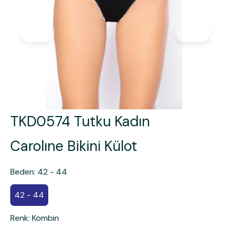
TKD0574 Tutku Kadın
Carolıne Bikini Külot
Beden
:
42 - 44
42 - 44
Renk
:
Kombin