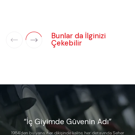
Bunlar da İlginizi
Çekebilir
“İç Giyimde Güvenin Adı”
1984’den bu yana, her dikişinde kalite, her detayında Seher