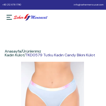
+90 212 678 1790
info@sehermensucat.com
Anasayfa
/
Ürünlerimiz
Kadın Külot
/
TKD0579 Tutku Kadın Candy Bikini Külot