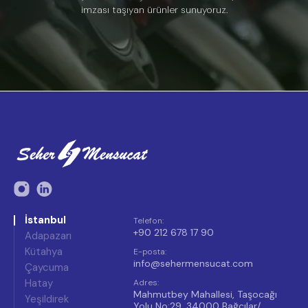
imzası taşıyan ürünler sunuyoruz.
İstanbul
Telefon
:
+90 212 678 17 90
Adapazarı
Kütahya
E-posta
:
info@sehermensucat.com
Çaycuma
Hatay
Adres
:
Mahmutbey Mahallesi, Taşocağı
Yeşildirek
Yolu No:29, 34000 Bağcılar/