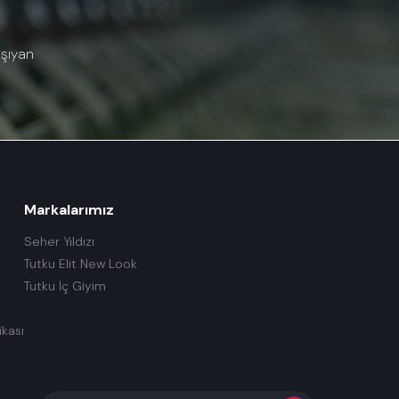
aşıyan
Markalarımız
Seher Yıldızı
Tutku Elit New Look
Tutku İç Giyim
ikası