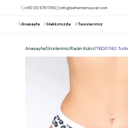
+90 212 678 1790
info@sehermensucat.com
Anasayfa
Hakkımızda
Tesislerimiz
Anasayfa
/
Ürünlerimiz
/
Kadın Külot
/
TKD0740 Tutku 