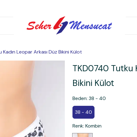
Kadın Leopar Arkası Düz Bikini Külot
TKD0740 Tutku K
Bikini Külot
Beden
:
38 - 40
38 - 40
Renk
:
Kombin