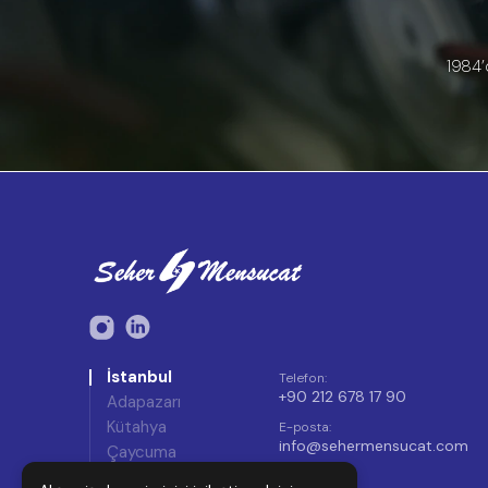
1984’
İstanbul
Telefon
:
+90 212 678 17 90
Adapazarı
Kütahya
E-posta
:
info@sehermensucat.com
Çaycuma
Hatay
Adres
: