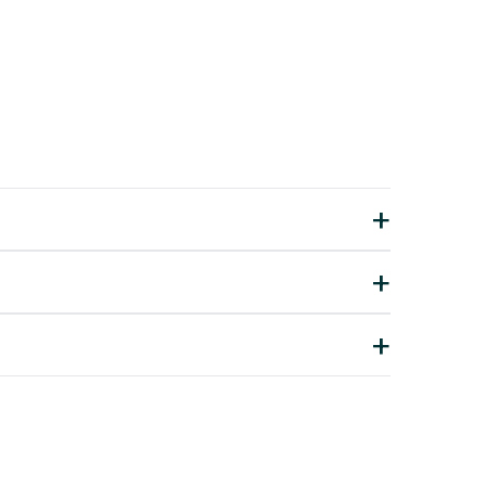
+
+
+