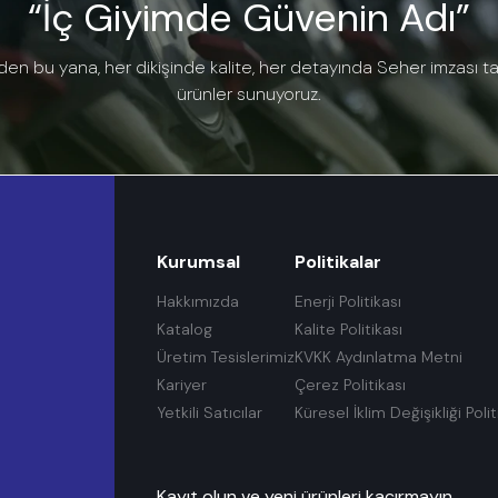
“İç Giyimde Güvenin Adı”
den bu yana, her dikişinde kalite, her detayında Seher imzası t
ürünler sunuyoruz.
Kurumsal
Politikalar
Hakkımızda
Enerji Politikası
Katalog
Kalite Politikası
Üretim Tesislerimiz
KVKK Aydınlatma Metni
Kariyer
Çerez Politikası
Yetkili Satıcılar
Küresel İklim Değişikliği Polit
Kayıt olun ve yeni ürünleri kaçırmayın.